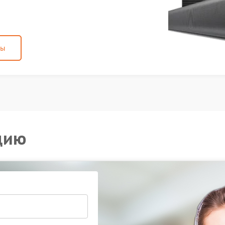
ны
цию