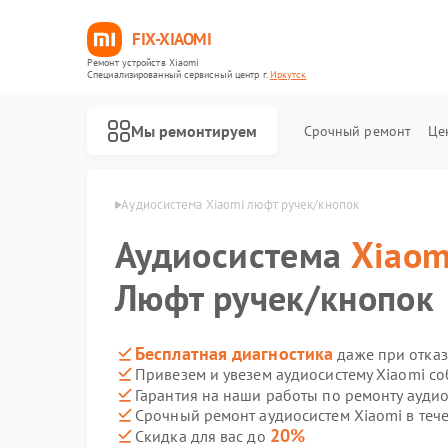
FIX-XIAOMI
Ремонт устройств Xiaomi
Специализированный cервисный центр г.
Иркутск
Мы ремонтируем
Срочный ремонт
Це
м Xiaomi в Иркутске
Аудиосистема Xiaomi люфт ручек/кнопок
Аудиосистема
Xiaom
Люфт ручек/кнопок
Бесплатная диагностика
даже при отказ
Привезем и увезем аудиосистему Xiaomi с
Гарантия на наши работы по ремонту ауди
Срочный ремонт аудиосистем Xiaomi в теч
20%
Скидка для вас до
Ремонт роботов-пылесосов Xiaomi
Ремонт квадрокоптеров Xiaomi
Ремонт электросамокатов Xiaomi
Ремонт электровелосипедов Xiaomi
Ремонт стиральных машин Xiaomi
Ремонт вертикальных пылесосов Xiaomi
Ремонт парогенераторов Xiaomi
Ремонт массажных кресел Xiaomi
Ремонт камер видеонаблюдения Xiaomi
Ремонт видеорегистраторов Xiaomi
Ремонт пароочистителей Xiaomi