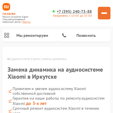
+7 (395) 240-73-88
FIX-XIAOMI
Ежедневно, с 10:00 до 20:00
Ремонт устройств Xiaomi
Специализированный
cервисный центр г.
Иркутск
Мы ремонтируем
Позвонить
утске
Аудиосистема Xiaomi замена динамика
Замена динамика на аудиосистеме
Xiaomi в Иркутске
Привезем и увезем аудиосистему Xiaomi
собственной доставкой
Гарантия на наши работы по ремонту аудиосистем
до 3-х лет
Xiaomi
Ремонт роботов-пылесосов Xiaomi
Ремонт электровелосипедов Xiaomi
Ремонт стиральных машин Xiaomi
Ремонт массажных кресел Xiaomi
Ремонт видеорегистраторов Xiaomi
Ремонт пароочистителей Xiaomi
Ремонт камер видеонаблюдения Xiaomi
Ремонт вертикальных пылесосов Xiaomi
Ремонт электросамокатов Xiaomi
Срочный ремонт аудиосистем Xiaomi в течении