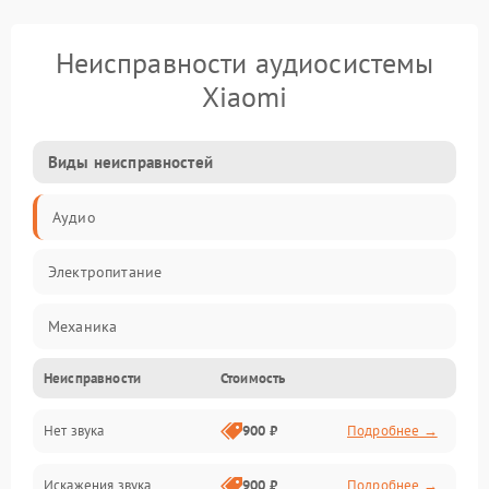
Неисправности аудиосистемы
Xiaomi
Виды неисправностей
Аудио
Электропитание
Механика
Неисправности
Стоимость
Управление
Нет звука
900 ₽
Подробнее →
Корпус/Герметичность
Искажения звука
900 ₽
Подробнее →