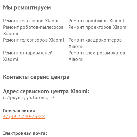
Мы ремонтируем
Ремонт телефонов Xiaomi
Ремонт ноутбуков Xiaomi
Ремонт роботов-пылесосов
Ремонт проекторов Xiaomi
Xiaomi
Ремонт телевизоров Xiaomi
Ремонт квадрокоптеров
Xiaomi
Ремонт отпаривателей
Ремонт электросамокатов
Xiaomi
Xiaomi
Ремонт электровелосипедов
Ремонт экшн-камер Xiaomi
Xiaomi
Контакты сервис центра
Ремонт стиральных машин
Ремонт смарт-часов Xiaomi
Xiaomi
Адрес сервисного центра Xiaomi:
г. Иркутск, ул. ​Гоголя, 57
Горячая линия:
+7 (395) 240-73-88
Электронная почта: