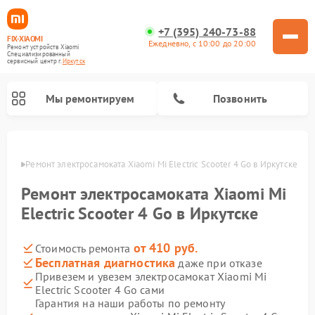
+7 (395) 240-73-88
FIX-XIAOMI
Ежедневно, с 10:00 до 20:00
Ремонт устройств Xiaomi
Специализированный
cервисный центр г.
Иркутск
Мы ремонтируем
Позвонить
утске
Ремонт электросамоката Xiaomi Mi Electric Scooter 4 Go в Иркутске
Ремонт электросамоката Xiaomi Mi
Electric Scooter 4 Go в Иркутске
от 410 руб.
Стоимость ремонта
Бесплатная диагностика
даже при отказе
Привезем и увезем электросамокат Xiaomi Mi
Electric Scooter 4 Go сами
Ремонт роботов-пылесосов Xiaomi
Ремонт массажных кресел Xiaomi
Ремонт видеорегистраторов Xiaomi
Ремонт пароочистителей Xiaomi
Ремонт камер видеонаблюдения Xiaomi
Ремонт вертикальных пылесосов Xiaomi
Ремонт электровелосипедов Xiaomi
Ремонт стиральных машин Xiaomi
Гарантия на наши работы по ремонту