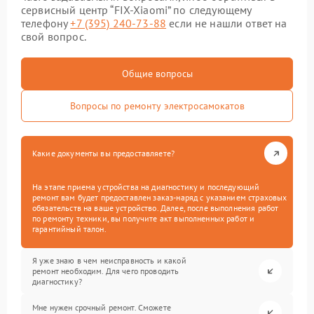
сервисный центр “FIX-Xiaomi” по следующему
телефону
+7 (395) 240-73-88
если не нашли ответ на
свой вопрос.
Общие вопросы
Вопросы по ремонту электросамокатов
Какие документы вы предоставляете?
На этапе приема устройства на диагностику и последующий
ремонт вам будет предоставлен заказ-наряд с указанием страховых
обязательств на ваше устройство. Далее, после выполнения работ
по ремонту техники, вы получите акт выполненных работ и
гарантийный талон.
Я уже знаю в чем неисправность и какой
ремонт необходим. Для чего проводить
диагностику?
Мне нужен срочный ремонт. Сможете