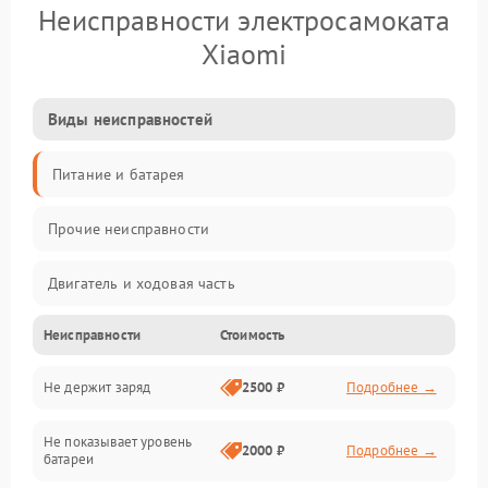
Неисправности электросамоката
Xiaomi
Виды неисправностей
Питание и батарея
Прочие неисправности
Двигатель и ходовая часть
Неисправности
Стоимость
Тормоза и безопасность
Не держит заряд
2500 ₽
Подробнее →
Подвеска и колеса
Не показывает уровень
Электроника и управление
2000 ₽
Подробнее →
батареи