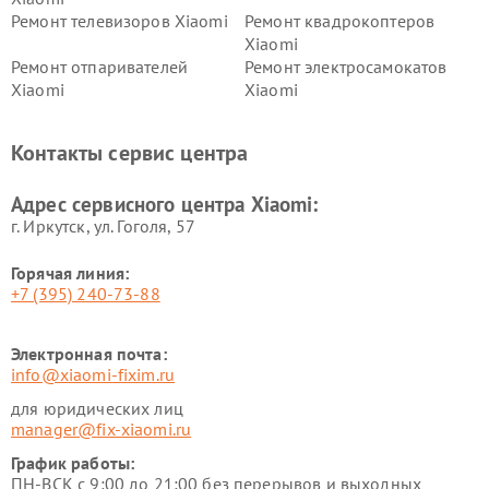
Ремонт телевизоров Xiaomi
Ремонт квадрокоптеров
Xiaomi
Ремонт отпаривателей
Ремонт электросамокатов
Xiaomi
Xiaomi
Ремонт электровелосипедов
Ремонт экшн-камер Xiaomi
Xiaomi
Контакты сервис центра
Ремонт стиральных машин
Ремонт смарт-часов Xiaomi
Xiaomi
Адрес сервисного центра Xiaomi:
г. Иркутск, ул. ​Гоголя, 57
Горячая линия:
+7 (395) 240-73-88
Электронная почта:
info@xiaomi-fixim.ru
для юридических лиц
manager@fix-xiaomi.ru
График работы:
ПН-ВСК с 9:00 до 21:00 без перерывов и выходных