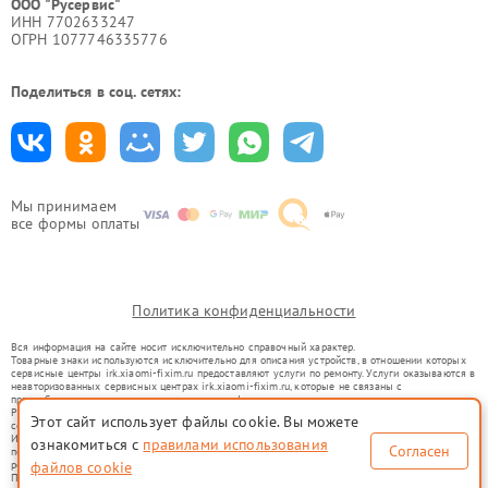
ООО "Русервис"
ИНН 7702633247
ОГРН 1077746335776
Поделиться в соц. сетях:
Мы принимаем
все формы оплаты
Политика конфиденциальности
Вся информация на сайте носит исключительно справочный характер.
Товарные знаки используются исключительно для описания устройств, в отношении которых
сервисные центры irk.xiaomi-fixim.ru предоставляют услуги по ремонту. Услуги оказываются в
неавторизованных сервисных центрах irk.xiaomi-fixim.ru, которые не связаны с
правообладателями товарных знаков или их официальными представителями.
Ремонт осуществляется для устройств, уже введенных в гражданский оборот в соответствии
Этот сайт использует файлы cookie. Вы можете
со статьей 1487 ГК РФ.
Использование товарных знаков не преследует цели индивидуализации услуг или введения
ознакомиться с
правилами использования
Согласен
потребителей в заблуждение, а служит для информирования о предоставляемых услугах по
ремонту техники указанных брендов.
файлов cookie
Представленная на сайте информация не является публичной офертой, определяемой