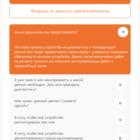
Вопросы по ремонту электросамокатов
Какие документы вы предоставляете?
На этапе приема устройства на диагностику и последующий
ремонт вам будет предоставлен заказ-наряд с указанием страховых
обязательств на ваше устройство. Далее, после выполнения работ
по ремонту техники, вы получите акт выполненных работ и
гарантийный талон.
Я уже знаю в чем неисправность и какой
ремонт необходим. Для чего проводить
диагностику?
Мне нужен срочный ремонт. Сможете
сделать?
Я хочу, чтобы мое устройство
ремонтировали при мне.
Я хочу, чтобы мое устройство
ремонтировалось только оригинальными