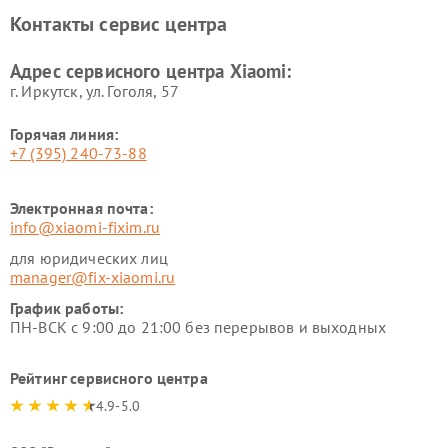
Xiaomi
Контакты сервис центра
Ремонт стиральных машин
Ремонт смарт-часов Xiaomi
Xiaomi
Адрес сервисного центра Xiaomi:
г. Иркутск, ул. ​Гоголя, 57
Горячая линия:
+7 (395) 240-73-88
Электронная почта:
info@xiaomi-fixim.ru
для юридических лиц
manager@fix-xiaomi.ru
График работы:
ПН-ВСК с 9:00 до 21:00 без перерывов и выходных
Рейтинг сервисного центра
4.9-5.0