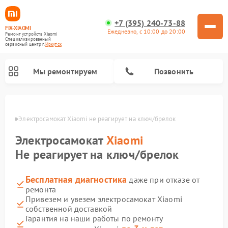
+7 (395) 240-73-88
FIX-XIAOMI
Ежедневно, с 10:00 до 20:00
Ремонт устройств Xiaomi
Специализированный
cервисный центр г.
Иркутск
Мы ремонтируем
Позвонить
утске
Электросамокат Xiaomi не реагирует на ключ/брелок
Электросамокат
Xiaomi
Не реагирует на ключ/брелок
Бесплатная диагностика
даже при отказе от
ремонта
Привезем и увезем электросамокат Xiaomi
собственной доставкой
Ремонт роботов-пылесосов Xiaomi
Ремонт массажных кресел Xiaomi
Ремонт видеорегистраторов Xiaomi
Ремонт пароочистителей Xiaomi
Ремонт камер видеонаблюдения Xiaomi
Ремонт вертикальных пылесосов Xiaomi
Ремонт электровелосипедов Xiaomi
Ремонт стиральных машин Xiaomi
Гарантия на наши работы по ремонту