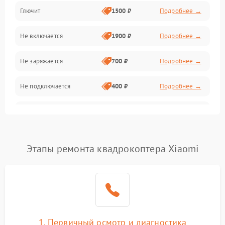
Камера и подвес
Глючит
1500 ₽
Подробнее →
Механические повреждения
Не включается
1900 ₽
Подробнее →
Программные сбои
Не заряжается
700 ₽
Подробнее →
Связь и телеметрия
Не подключается
400 ₽
Подробнее →
Температурные и внешние факторы
Нет изображения
2300 ₽
Подробнее →
Пропеллеры
Этапы ремонта квадрокоптера Xiaomi
Камеры
1. Первичный осмотр и диагностика