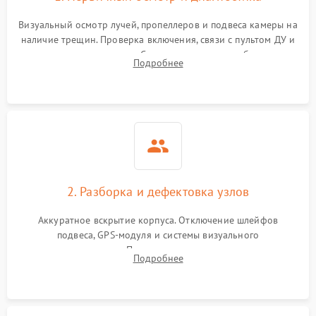
Визуальный осмотр лучей, пропеллеров и подвеса камеры на
наличие трещин. Проверка включения, связи с пультом ДУ и
передачи видеосигнала. Считывание логов ошибок через
Подробнее
полетное ПО для определения характера неисправности.
2. Разборка и дефектовка узлов
Аккуратное вскрытие корпуса. Отключение шлейфов
подвеса, GPS-модуля и системы визуального
позиционирования. Проверка полетного контроллера,
Подробнее
регуляторов оборотов (ESC) и бесколлекторных моторов на
короткое замыкание.