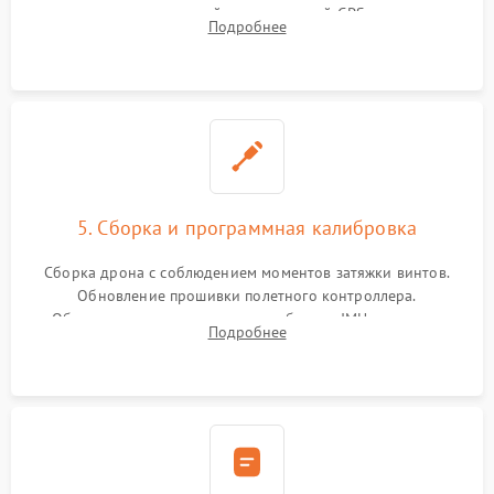
материнской плате, модулей GPS
Подробнее
5. Сборка и программная калибровка
Сборка дрона с соблюдением моментов затяжки винтов.
Обновление прошивки полетного контроллера.
Обязательная программная калибровка IMU-сенсоров,
Подробнее
компаса, датчиков позиционирования и горизонта подвеса
камеры.