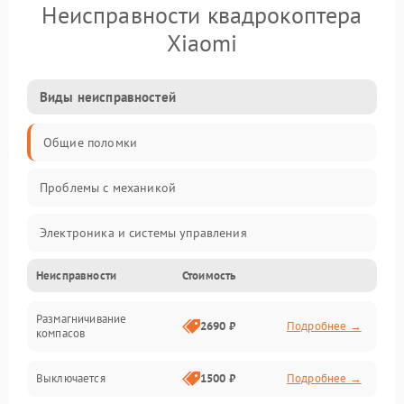
Неисправности квадрокоптера
Xiaomi
Виды неисправностей
Общие поломки
Проблемы с механикой
Электроника и системы управления
Неисправности
Стоимость
Проблемы с сигналом
Размагничивание
Двигатели и силовая установка
2690 ₽
Подробнее →
компасов
ESC и питание
Выключается
1500 ₽
Подробнее →