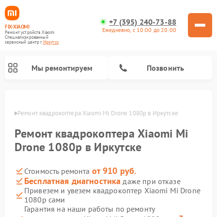
+7 (395) 240-73-88
FIX-XIAOMI
Ежедневно, с 10:00 до 20:00
Ремонт устройств Xiaomi
Специализированный
cервисный центр г.
Иркутск
Мы ремонтируем
Позвонить
утске
Ремонт квадрокоптера Xiaomi Mi Drone 1080p в Иркутске
Ремонт квадрокоптера Xiaomi Mi
Drone 1080p в Иркутске
от 910 руб.
Стоимость ремонта
Бесплатная диагностика
даже при отказе
Привезем и увезем квадрокоптер Xiaomi Mi Drone
1080p сами
Ремонт роботов-пылесосов Xiaomi
Ремонт электросамокатов Xiaomi
Ремонт массажных кресел Xiaomi
Ремонт видеорегистраторов Xiaomi
Ремонт пароочистителей Xiaomi
Ремонт камер видеонаблюдения Xiaomi
Ремонт вертикальных пылесосов Xiaomi
Ремонт электровелосипедов Xiaomi
Ремонт стиральных машин Xiaomi
Гарантия на наши работы по ремонту