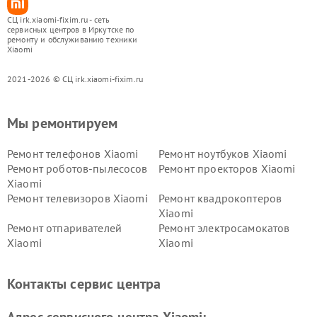
СЦ irk.xiaomi-fixim.ru - сеть
сервисных центров в Иркутске по
ремонту и обслуживанию техники
Xiaomi
2021-2026 © СЦ irk.xiaomi-fixim.ru
Мы ремонтируем
Ремонт телефонов Xiaomi
Ремонт ноутбуков Xiaomi
Ремонт роботов-пылесосов
Ремонт проекторов Xiaomi
Xiaomi
Ремонт телевизоров Xiaomi
Ремонт квадрокоптеров
Xiaomi
Ремонт отпаривателей
Ремонт электросамокатов
Xiaomi
Xiaomi
Ремонт электровелосипедов
Ремонт экшн-камер Xiaomi
Xiaomi
Контакты сервис центра
Ремонт стиральных машин
Ремонт смарт-часов Xiaomi
Xiaomi