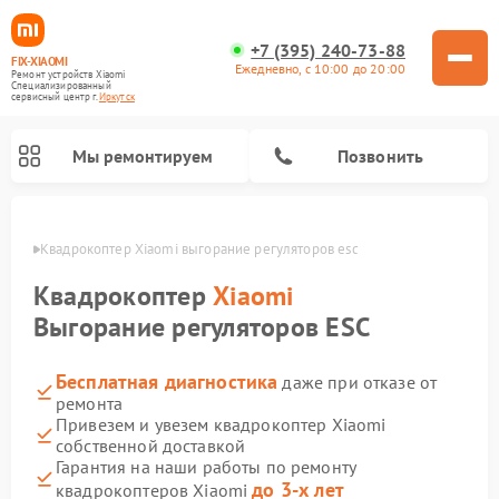
+7 (395) 240-73-88
FIX-XIAOMI
Ежедневно, с 10:00 до 20:00
Ремонт устройств Xiaomi
Специализированный
cервисный центр г.
Иркутск
Мы ремонтируем
Позвонить
утске
Квадрокоптер Xiaomi выгорание регуляторов esc
Квадрокоптер
Xiaomi
Выгорание регуляторов ESC
Бесплатная диагностика
даже при отказе от
ремонта
Привезем и увезем квадрокоптер Xiaomi
собственной доставкой
Ремонт роботов-пылесосов Xiaomi
Ремонт электросамокатов Xiaomi
Ремонт массажных кресел Xiaomi
Ремонт видеорегистраторов Xiaomi
Ремонт пароочистителей Xiaomi
Ремонт камер видеонаблюдения Xiaomi
Ремонт вертикальных пылесосов Xiaomi
Ремонт электровелосипедов Xiaomi
Ремонт стиральных машин Xiaomi
Гарантия на наши работы по ремонту
до 3-х лет
квадрокоптеров Xiaomi