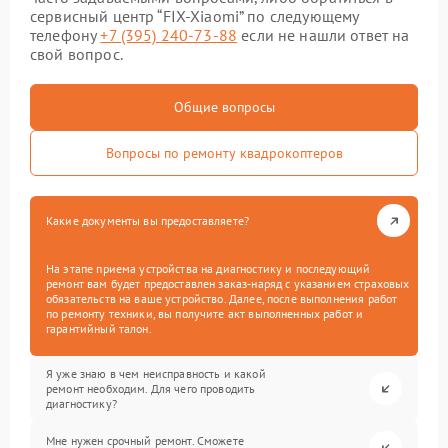
сервисный центр “FIX-Xiaomi” по следующему
телефону
+7 (395) 240-73-88
если не нашли ответ на
свой вопрос.
Общие вопросы
Вопросы по ремонту квадрокоптеров
Какие документы вы предоставляете?
На этапе приема устройства на диагностику и последующий
ремонт вам будет предоставлен заказ-наряд с указанием страховых
обязательств на ваше устройство. Далее, после выполнения работ
по ремонту техники, вы получите акт выполненных работ и
гарантийный талон.
Я уже знаю в чем неисправность и какой
ремонт необходим. Для чего проводить
диагностику?
Мне нужен срочный ремонт. Сможете