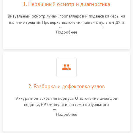
1. Первичный осмотр и диагностика
Визуальный осмотр лучей, пропеллеров и подвеса камеры на
наличие трещин. Проверка включения, связи с пультом ДУ и
передачи видеосигнала. Считывание логов ошибок через
Подробнее
полетное ПО для определения характера неисправности.
2. Разборка и дефектовка узлов
Аккуратное вскрытие корпуса. Отключение шлейфов
подвеса, GPS-модуля и системы визуального
позиционирования. Проверка полетного контроллера,
Подробнее
регуляторов оборотов (ESC) и бесколлекторных моторов на
короткое замыкание.