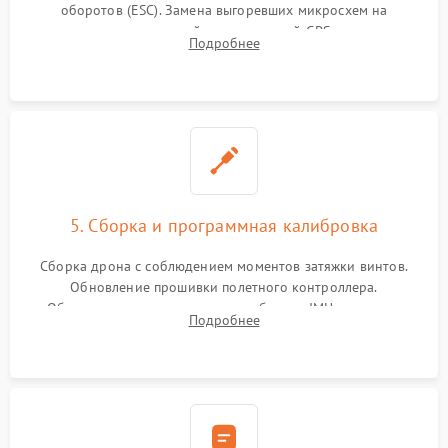
оборотов (ESC). Замена выгоревших микросхем на
материнской плате, модулей GPS
Подробнее
5. Сборка и программная калибровка
Сборка дрона с соблюдением моментов затяжки винтов.
Обновление прошивки полетного контроллера.
Обязательная программная калибровка IMU-сенсоров,
Подробнее
компаса, датчиков позиционирования и горизонта подвеса
камеры.