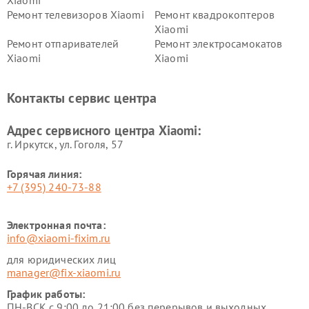
Xiaomi
Ремонт телевизоров Xiaomi
Ремонт квадрокоптеров
Xiaomi
Ремонт отпаривателей
Ремонт электросамокатов
Xiaomi
Xiaomi
Ремонт электровелосипедов
Ремонт экшн-камер Xiaomi
Xiaomi
Контакты сервис центра
Ремонт стиральных машин
Ремонт смарт-часов Xiaomi
Xiaomi
Адрес сервисного центра Xiaomi:
г. Иркутск, ул. ​Гоголя, 57
Горячая линия:
+7 (395) 240-73-88
Электронная почта:
info@xiaomi-fixim.ru
для юридических лиц
manager@fix-xiaomi.ru
График работы:
ПН-ВСК с 9:00 до 21:00 без перерывов и выходных