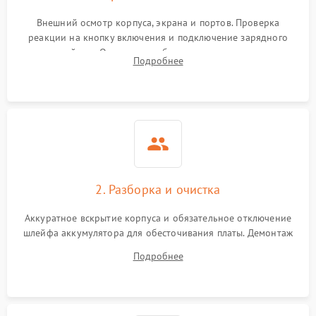
износа термопасты или
2500 ₽
Подробнее →
неисправности кулера
Внешний осмотр корпуса, экрана и портов. Проверка
реакции на кнопку включения и подключение зарядного
устройства. Оценка потребления тока с помощью
Выход из строя SSD или
Подробнее
HDD: медленная загрузка,
лабораторного блока питания для локализации проблемы.
3000 ₽
Подробнее →
ошибки чтения,
пропадание диска
Неисправность
оперативной памяти:
2000 ₽
Подробнее →
вылеты приложений,
синие экраны
2. Разборка и очистка
Проблемы Wi‑Fi или
2500 ₽
Подробнее →
Bluetooth модулей
Аккуратное вскрытие корпуса и обязательное отключение
шлейфа аккумулятора для обесточивания платы. Демонтаж
системы охлаждения, очистка кулера от пыли и удаление
Подробнее
высохшей термопасты с кристаллов чипов.