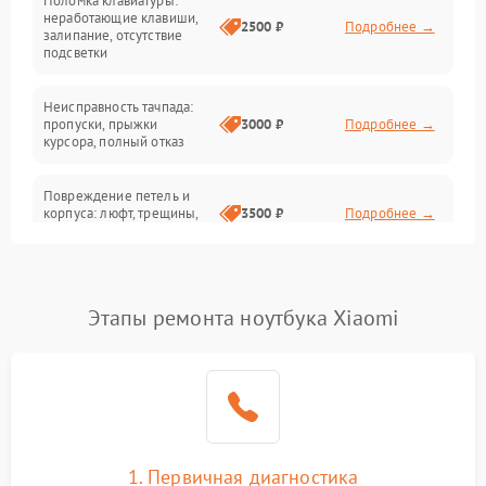
Поломка клавиатуры:
Интерфейсные проблемы
неработающие клавиши,
2500 ₽
Подробнее →
залипание, отсутствие
подсветки
Батарея
Неисправность тачпада:
Сеть и интернет
пропуски, прыжки
3000 ₽
Подробнее →
курсора, полный отказ
Система охлаждения
Повреждение петель и
корпуса: люфт, трещины,
3500 ₽
Подробнее →
деформация
Проблемы аккумулятора:
быстрая разрядка,
2500 ₽
Подробнее →
Этапы ремонта ноутбука Xiaomi
невозможность зарядки,
вздутие
Неисправность зарядного
устройства или разъёма
2000 ₽
Подробнее →
питания
1. Первичная диагностика
Перегрев из‑за пыли,