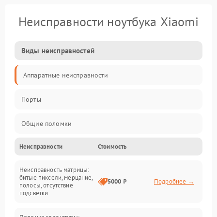
Неисправности ноутбука Xiaomi
Виды неисправностей
Аппаратные неисправности
Порты
Общие поломки
Неисправности
Стоимость
Устройства
Неисправность матрицы:
Программные ошибки
битые пиксели, мерцание,
5000 ₽
Подробнее →
полосы, отсутствие
подсветки
Электрические и системные сбои