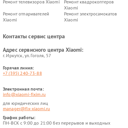
Ремонт телевизоров Xiaomi
Ремонт квадрокоптеров
Xiaomi
Ремонт отпаривателей
Ремонт электросамокатов
Xiaomi
Xiaomi
Ремонт электровелосипедов
Ремонт экшн-камер Xiaomi
Xiaomi
Контакты сервис центра
Ремонт стиральных машин
Ремонт смарт-часов Xiaomi
Xiaomi
Адрес сервисного центра Xiaomi:
г. Иркутск, ул. ​Гоголя, 57
Горячая линия:
+7 (395) 240-73-88
Электронная почта:
info@xiaomi-fixim.ru
для юридических лиц
manager@fix-xiaomi.ru
График работы:
ПН-ВСК с 9:00 до 21:00 без перерывов и выходных