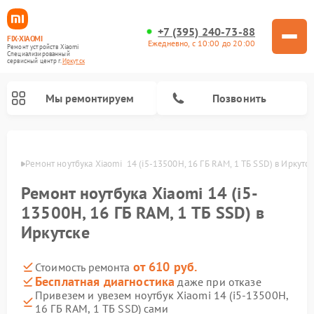
+7 (395) 240-73-88
FIX-XIAOMI
Ежедневно, с 10:00 до 20:00
Ремонт устройств Xiaomi
Специализированный
cервисный центр г.
Иркутск
Мы ремонтируем
Позвонить
утске
Ремонт ноутбука Xiaomi  14 (i5-13500H, 16 ГБ RAM, 1 ТБ SSD) в Иркутс
Ремонт ноутбука Xiaomi 14 (i5-
13500H, 16 ГБ RAM, 1 ТБ SSD) в
Иркутске
от 610 руб.
Стоимость ремонта
Бесплатная диагностика
даже при отказе
Ремонт электросамокатов Xiaomi
Ремонт массажных кресел Xiaomi
Ремонт видеорегистраторов Xiaomi
Ремонт пароочистителей Xiaomi
Ремонт камер видеонаблюдения Xiaomi
Ремонт вертикальных пылесосов Xiaomi
Ремонт роботов-пылесосов Xiaomi
Ремонт электровелосипедов Xiaomi
Ремонт стиральных машин Xiaomi
Привезем и увезем ноутбук Xiaomi 14 (i5-13500H,
16 ГБ RAM, 1 ТБ SSD) сами