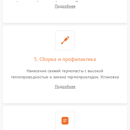
инфракрасной паяльной станции. Прошивка микросхемы
Подробнее
BIOS или замена поврежденных портов USB
5. Сборка и профилактика
Нанесение свежей термопасты с высокой
теплопроводностью и замена термопрокладок. Установка
системы охлаждения, подключение всех внутренних
Подробнее
шлейфов, модулей памяти и накопителей. Предварительная
сборка корпуса.