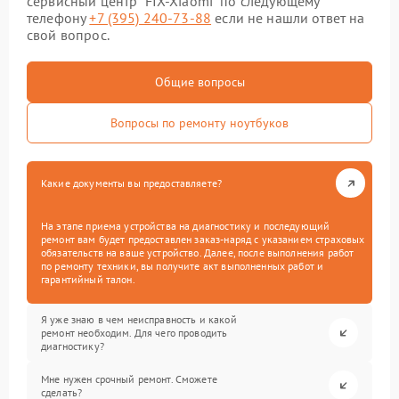
сервисный центр “FIX-Xiaomi” по следующему
телефону
+7 (395) 240-73-88
если не нашли ответ на
свой вопрос.
Общие вопросы
Вопросы по ремонту ноутбуков
Какие документы вы предоставляете?
На этапе приема устройства на диагностику и последующий
ремонт вам будет предоставлен заказ-наряд с указанием страховых
обязательств на ваше устройство. Далее, после выполнения работ
по ремонту техники, вы получите акт выполненных работ и
гарантийный талон.
Я уже знаю в чем неисправность и какой
ремонт необходим. Для чего проводить
диагностику?
Мне нужен срочный ремонт. Сможете
сделать?