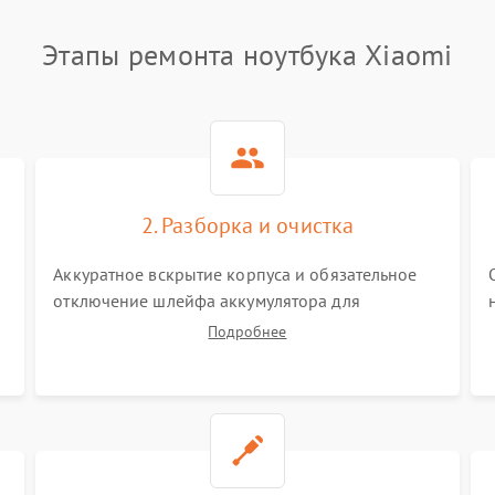
Этапы ремонта ноутбука Xiaomi
2. Разборка и очистка
Аккуратное вскрытие корпуса и обязательное
отключение шлейфа аккумулятора для
обесточивания платы. Демонтаж системы
Подробнее
охлаждения, очистка кулера от пыли и удаление
высохшей термопасты с кристаллов чипов.