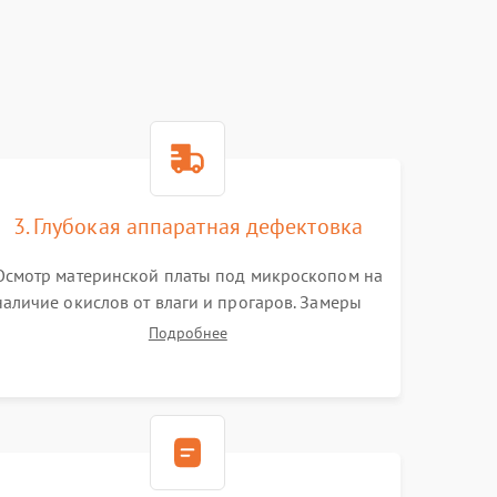
3. Глубокая аппаратная дефектовка
Осмотр материнской платы под микроскопом на
наличие окислов от влаги и прогаров. Замеры
сопротивлений и дежурных напряжений.
Подробнее
Проверка цепей питания, мультиконтроллера,
процессора и видеочипа.