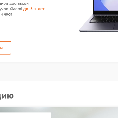
нной доставкой
до 3-х лет
буков Xiaomi
и часа
ны
цию