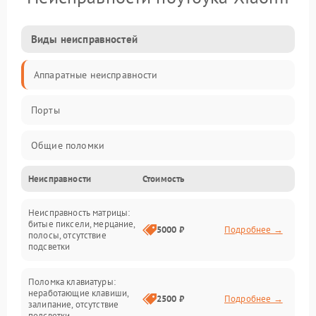
Виды неисправностей
Аппаратные неисправности
Порты
Общие поломки
Неисправности
Стоимость
Устройства
Неисправность матрицы:
Программные ошибки
битые пиксели, мерцание,
5000 ₽
Подробнее →
полосы, отсутствие
подсветки
Электрические и системные сбои
Поломка клавиатуры:
Интерфейсные проблемы
неработающие клавиши,
2500 ₽
Подробнее →
залипание, отсутствие
подсветки