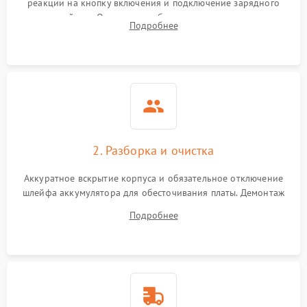
реакции на кнопку включения и подключение зарядного
устройства. Оценка потребления тока с помощью
Выход из строя SSD или
Подробнее
HDD: медленная загрузка,
лабораторного блока питания для локализации проблемы.
3000 ₽
Подробнее →
ошибки чтения,
пропадание диска
Неисправность
оперативной памяти:
2000 ₽
Подробнее →
вылеты приложений,
синие экраны
2. Разборка и очистка
Проблемы Wi‑Fi или
2500 ₽
Подробнее →
Bluetooth модулей
Аккуратное вскрытие корпуса и обязательное отключение
шлейфа аккумулятора для обесточивания платы. Демонтаж
системы охлаждения, очистка кулера от пыли и удаление
Подробнее
высохшей термопасты с кристаллов чипов.