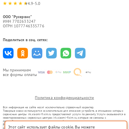
4.9-5.0
ООО "Русервис"
ИНН 7702633247
ОГРН 1077746335776
Поделиться в соц. сетях:
Мы принимаем
все формы оплаты
Политика конфиденциальности
Вся информация на сайте носит исключительно справочный характер.
Товарные знаки используются исключительно для описания устройств, в отношении которых
сервисные центры irk.xiaomi-fixim.ru предоставляют услуги по ремонту. Услуги оказываются в
неавторизованных сервисных центрах irk.xiaomi-fixim.ru, которые не связаны с
правообладателями товарных знаков или их официальными представителями.
Ремонт осуществляется для устройств, уже введенных в гражданский оборот в соответствии
Этот сайт использует файлы cookie. Вы можете
со статьей 1487 ГК РФ.