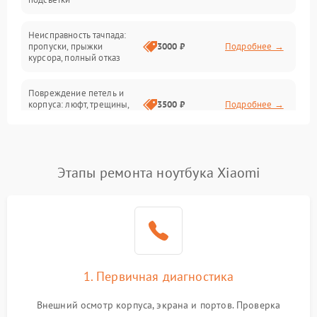
Батарея
Неисправность тачпада:
Сеть и интернет
пропуски, прыжки
3000 ₽
Подробнее →
курсора, полный отказ
Система охлаждения
Повреждение петель и
корпуса: люфт, трещины,
3500 ₽
Подробнее →
деформация
Проблемы аккумулятора:
быстрая разрядка,
2500 ₽
Подробнее →
Этапы ремонта ноутбука Xiaomi
невозможность зарядки,
вздутие
Неисправность зарядного
устройства или разъёма
2000 ₽
Подробнее →
питания
1. Первичная диагностика
Перегрев из‑за пыли,
износа термопасты или
2500 ₽
Подробнее →
неисправности кулера
Внешний осмотр корпуса, экрана и портов. Проверка