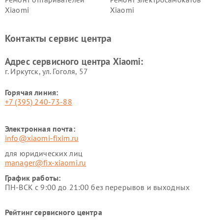
Xiaomi
Xiaomi
Ремонт электровелосипедов
Ремонт экшн-камер Xiaomi
Xiaomi
Контакты сервис центра
Ремонт стиральных машин
Ремонт смарт-часов Xiaomi
Xiaomi
Адрес сервисного центра Xiaomi:
г. Иркутск, ул. ​Гоголя, 57
Горячая линия:
+7 (395) 240-73-88
Электронная почта:
info@xiaomi-fixim.ru
для юридических лиц
manager@fix-xiaomi.ru
График работы:
ПН-ВСК с 9:00 до 21:00 без перерывов и выходных
Рейтинг сервисного центра