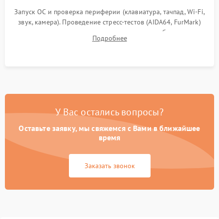
Запуск ОС и проверка периферии (клавиатура, тачпад, Wi-Fi,
звук, камера). Проведение стресс-тестов (AIDA64, FurMark)
для контроля температурного режима и стабильности
Подробнее
системы под пиковой нагрузкой.
У Вас остались вопросы?
Оставьте заявку, мы свяжемся с Вами в ближайшее
время
Заказать звонок