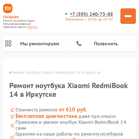
+7 (395) 240-73-88
FIX-XIAOMI
Ежедневно, с 10:00 до 20:00
Ремонт устройств Xiaomi
Специализированный
cервисный центр г.
Иркутск
Мы ремонтируем
Позвонить
утске
Ремонт ноутбука Xiaomi RedmiBook 14 в Иркутске
Ремонт ноутбука Xiaomi RedmiBook
14 в Иркутске
от 610 руб.
Стоимость ремонта
Бесплатная диагностика
даже при отказе
Привезем и увезем ноутбук Xiaomi RedmiBook 14
сами
Ремонт электросамокатов Xiaomi
Ремонт массажных кресел Xiaomi
Ремонт видеорегистраторов Xiaomi
Ремонт пароочистителей Xiaomi
Ремонт камер видеонаблюдения Xiaomi
Ремонт вертикальных пылесосов Xiaomi
Ремонт роботов-пылесосов Xiaomi
Ремонт электровелосипедов Xiaomi
Ремонт стиральных машин Xiaomi
Гарантия на наши работы по ремонту ноутбуков