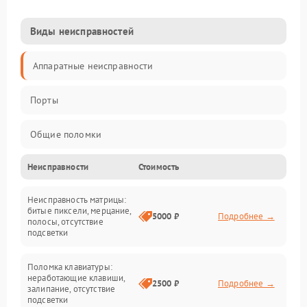
Виды неисправностей
Аппаратные неисправности
Порты
Общие поломки
Неисправности
Стоимость
Устройства
Неисправность матрицы:
Программные ошибки
битые пиксели, мерцание,
5000 ₽
Подробнее →
полосы, отсутствие
подсветки
Электрические и системные сбои
Поломка клавиатуры:
Интерфейсные проблемы
неработающие клавиши,
2500 ₽
Подробнее →
залипание, отсутствие
подсветки
Батарея