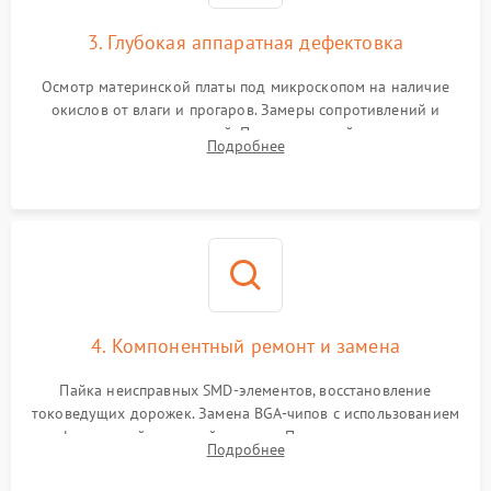
3. Глубокая аппаратная дефектовка
Осмотр материнской платы под микроскопом на наличие
окислов от влаги и прогаров. Замеры сопротивлений и
дежурных напряжений. Проверка цепей питания,
Подробнее
мультиконтроллера, процессора и видеочипа.
4. Компонентный ремонт и замена
Пайка неисправных SMD-элементов, восстановление
токоведущих дорожек. Замена BGA-чипов с использованием
инфракрасной паяльной станции. Прошивка микросхемы
Подробнее
BIOS или замена поврежденных портов USB