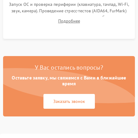
Запуск ОС и проверка периферии (клавиатура, тачпад, Wi-Fi,
звук, камера). Проведение стресс-тестов (AIDA64, FurMark)
для контроля температурного режима и стабильности
Подробнее
системы под пиковой нагрузкой.
У Вас остались вопросы?
Оставьте заявку, мы свяжемся с Вами в ближайшее
время
Заказать звонок