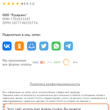
4.9-5.0
ООО "Русервис"
ИНН 7702633247
ОГРН 1077746335776
Поделиться в соц. сетях:
Мы принимаем
все формы оплаты
Политика конфиденциальности
Вся информация на сайте носит исключительно справочный характер.
Товарные знаки используются исключительно для описания устройств, в отношении которых
сервисные центры irk.xiaomi-fixim.ru предоставляют услуги по ремонту. Услуги оказываются в
неавторизованных сервисных центрах irk.xiaomi-fixim.ru, которые не связаны с
правообладателями товарных знаков или их официальными представителями.
Ремонт осуществляется для устройств, уже введенных в гражданский оборот в соответствии
Этот сайт использует файлы cookie. Вы можете
со статьей 1487 ГК РФ.