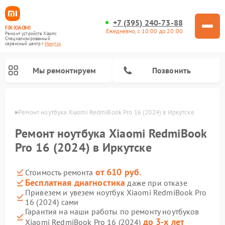
+7 (395) 240-73-88
FIX-XIAOMI
Ежедневно, с 10:00 до 20:00
Ремонт устройств Xiaomi
Специализированный
cервисный центр г.
Иркутск
Мы ремонтируем
Позвонить
утске
Ремонт ноутбука Xiaomi RedmiBook Pro 16 (2024) в Иркутске
Ремонт ноутбука Xiaomi RedmiBook
Pro 16 (2024) в Иркутске
от 610 руб.
Стоимость ремонта
Бесплатная диагностика
даже при отказе
Привезем и увезем ноутбук Xiaomi RedmiBook Pro
16 (2024) сами
Ремонт электросамокатов Xiaomi
Ремонт массажных кресел Xiaomi
Ремонт видеорегистраторов Xiaomi
Ремонт пароочистителей Xiaomi
Ремонт камер видеонаблюдения Xiaomi
Ремонт вертикальных пылесосов Xiaomi
Ремонт роботов-пылесосов Xiaomi
Ремонт электровелосипедов Xiaomi
Ремонт стиральных машин Xiaomi
Гарантия на наши работы по ремонту ноутбуков
до 3-х лет
Xiaomi RedmiBook Pro 16 (2024)