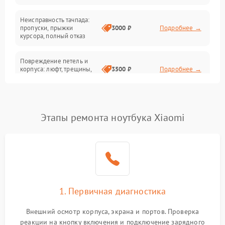
Неисправность тачпада:
Сеть и интернет
пропуски, прыжки
3000 ₽
Подробнее →
курсора, полный отказ
Система охлаждения
Повреждение петель и
корпуса: люфт, трещины,
3500 ₽
Подробнее →
деформация
Проблемы аккумулятора:
быстрая разрядка,
2500 ₽
Подробнее →
Этапы ремонта ноутбука Xiaomi
невозможность зарядки,
вздутие
Неисправность зарядного
устройства или разъёма
2000 ₽
Подробнее →
питания
1. Первичная диагностика
Перегрев из‑за пыли,
износа термопасты или
2500 ₽
Подробнее →
неисправности кулера
Внешний осмотр корпуса, экрана и портов. Проверка
реакции на кнопку включения и подключение зарядного