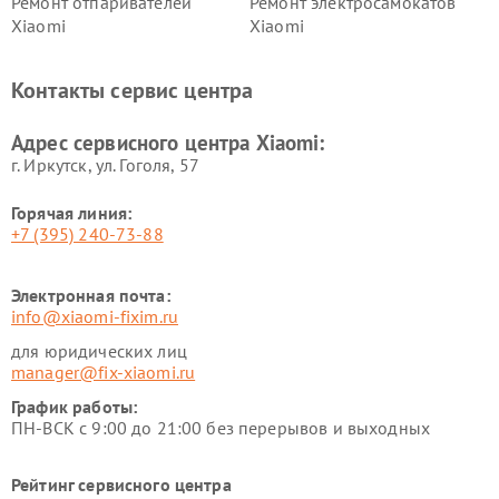
Ремонт отпаривателей
Ремонт электросамокатов
Xiaomi
Xiaomi
Ремонт электровелосипедов
Ремонт экшн-камер Xiaomi
Xiaomi
Контакты сервис центра
Ремонт стиральных машин
Ремонт смарт-часов Xiaomi
Xiaomi
Адрес сервисного центра Xiaomi:
г. Иркутск, ул. ​Гоголя, 57
Горячая линия:
+7 (395) 240-73-88
Электронная почта:
info@xiaomi-fixim.ru
для юридических лиц
manager@fix-xiaomi.ru
График работы:
ПН-ВСК с 9:00 до 21:00 без перерывов и выходных
Рейтинг сервисного центра