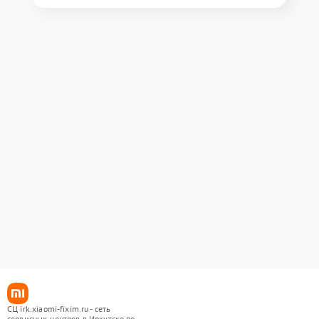
СЦ irk.xiaomi-fixim.ru - сеть
сервисных центров в Иркутске по