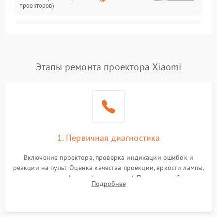
проекторов)
Залипание изображения
4500 ₽
Подробнее →
(image retention)
Нестабильная яркость или
Этапы ремонта проектора Xiaomi
4000 ₽
Подробнее →
контраст
Неравномерная подсветка
4500 ₽
Подробнее →
экрана
Не работает
автоматическая коррекция
3000 ₽
Подробнее →
1. Первичная диагностика
трапеции (Keystone)
Включение проектора, проверка индикации ошибок и
Проблемы с
реакции на пульт. Оценка качества проекции, яркости лампы,
масштабированием
3500 ₽
Подробнее →
наличия артефактов (точки, пятна). Проверка работы
изображения
Подробнее
системы охлаждения по уровню шума вентиляторов.