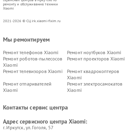
ремонту и обслуживанию техники
Xiaomi
2021-2026 © СЦ irk.xiaomi-fixim.ru
Мы ремонтируем
Ремонт телефонов Xiaomi
Ремонт ноутбуков Xiaomi
Ремонт роботов-пылесосов
Ремонт проекторов Xiaomi
Xiaomi
Ремонт телевизоров Xiaomi
Ремонт квадрокоптеров
Xiaomi
Ремонт отпаривателей
Ремонт электросамокатов
Xiaomi
Xiaomi
Ремонт электровелосипедов
Ремонт экшн-камер Xiaomi
Xiaomi
Контакты сервис центра
Ремонт стиральных машин
Ремонт смарт-часов Xiaomi
Xiaomi
Адрес сервисного центра Xiaomi:
г. Иркутск, ул. ​Гоголя, 57