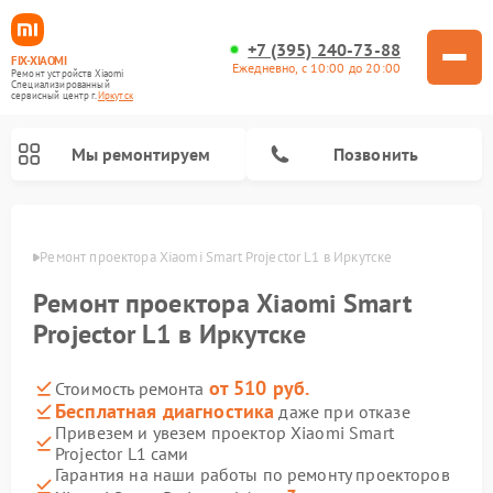
+7 (395) 240-73-88
FIX-XIAOMI
Ежедневно, с 10:00 до 20:00
Ремонт устройств Xiaomi
Специализированный
cервисный центр г.
Иркутск
Мы ремонтируем
Позвонить
утске
Ремонт проектора Xiaomi Smart Projector L1 в Иркутске
Ремонт проектора Xiaomi Smart
Projector L1 в Иркутске
от 510 руб.
Стоимость ремонта
Бесплатная диагностика
даже при отказе
Привезем и увезем проектор Xiaomi Smart
Projector L1 сами
Ремонт роботов-пылесосов Xiaomi
Ремонт электросамокатов Xiaomi
Ремонт массажных кресел Xiaomi
Ремонт видеорегистраторов Xiaomi
Ремонт пароочистителей Xiaomi
Ремонт камер видеонаблюдения Xiaomi
Ремонт вертикальных пылесосов Xiaomi
Ремонт электровелосипедов Xiaomi
Ремонт стиральных машин Xiaomi
Гарантия на наши работы по ремонту проекторов