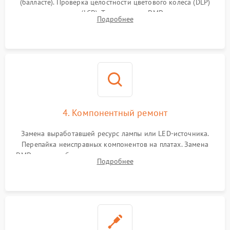
(балласте). Проверка целостности цветового колеса (DLP)
или поляризаторов (LCD). Тестирование DMD-чипа, датчиков
Подробнее
температуры и оптопар с помощью мультиметра и
осциллографа.
4. Компонентный ремонт
Замена выработавшей ресурс лампы или LED-источника.
Перепайка неисправных компонентов на платах. Замена
DMD-чипа при битых пикселях, установка нового цветового
Подробнее
колеса или восстановление сгоревших поляризационных
пленок.