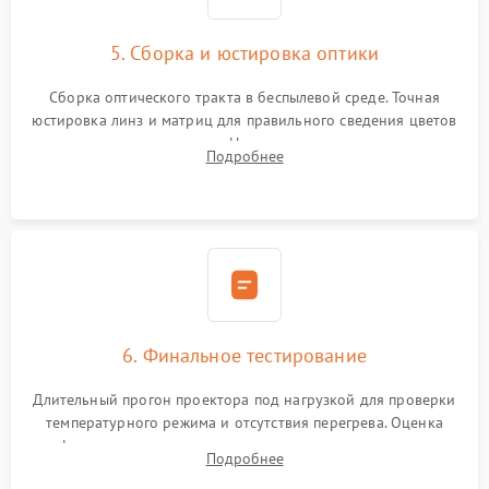
5. Сборка и юстировка оптики
Сборка оптического тракта в беспылевой среде. Точная
юстировка линз и матриц для правильного сведения цветов
и устранения размытия. Надежное подключение всех
Подробнее
шлейфов, установка датчиков и закрытие корпуса
устройства.
6. Финальное тестирование
Длительный прогон проектора под нагрузкой для проверки
температурного режима и отсутствия перегрева. Оценка
фокуса, контрастности и цветопередачи на тестовых
Подробнее
таблицах. Проверка работы всех видеовходов и кнопок