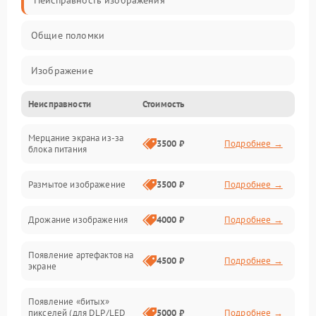
Неисправность изображения
Общие поломки
Изображение
Неисправности
Стоимость
Лампа подсветки
Мерцание экрана из-за
Неисправность управления и интерфейсов
3500 ₽
Подробнее →
блока питания
Прочие неисправности
Размытое изображение
3500 ₽
Подробнее →
Режим работы
Дрожание изображения
4000 ₽
Подробнее →
Неисправность звука
Появление артефактов на
4500 ₽
Подробнее →
экране
Появление «битых»
пикселей (для DLP/LED
5000 ₽
Подробнее →