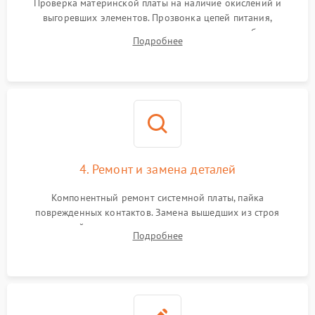
Проверка материнской платы на наличие окислений и
выгоревших элементов. Прозвонка цепей питания,
тестирование приводных моторов колес и турбины
Подробнее
всасывания. Оценка состояния оптических и инфракрасных
датчиков, а также механизма лазерного дальномера.
4. Ремонт и замена деталей
Компонентный ремонт системной платы, пайка
поврежденных контактов. Замена вышедших из строя
двигателей, изношенного аккумулятора, неисправного
Подробнее
лидара или помпы подачи воды. Восстановление шлейфов и
устранение последствий попадания влаги.