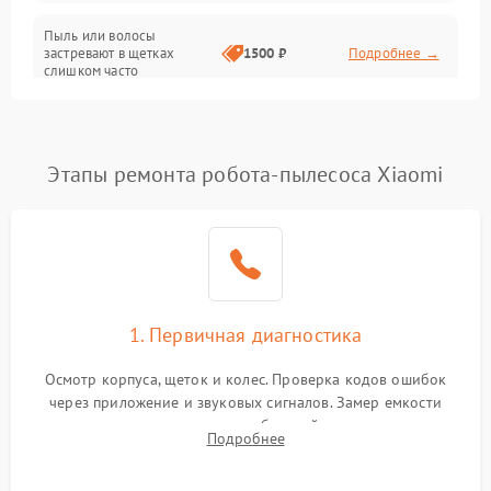
Режим работы
Пыль или волосы
застревают в щетках
1500 ₽
Подробнее →
слишком часто
Программные сбои
Этапы ремонта робота-пылесоса Xiaomi
1. Первичная диагностика
Осмотр корпуса, щеток и колес. Проверка кодов ошибок
через приложение и звуковых сигналов. Замер емкости
аккумулятора и тестирование базовой станции зарядки.
Подробнее
Оценка работы лидара, бампера и датчиков падения для
локализации неисправности.