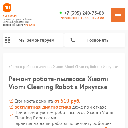
+7 (395) 240-73-88
FIX-XIAOMI
Ежедневно, с 10:00 до 20:00
Ремонт устройств Xiaomi
Специализированный
cервисный центр г.
Иркутск
Мы ремонтируем
Позвонить
утске
Ремонт робота-пылесоса Xiaomi Viomi Cleaning Robot в Иркутске
Ремонт робота-пылесоса Xiaomi
Viomi Cleaning Robot в Иркутске
от 510 руб.
Стоимость ремонта
Бесплатная диагностика
даже при отказе
Привезем и увезем робот-пылесос Xiaomi Viomi
Cleaning Robot сами
Ремонт электросамокатов Xiaomi
Ремонт массажных кресел Xiaomi
Ремонт видеорегистраторов Xiaomi
Ремонт пароочистителей Xiaomi
Ремонт камер видеонаблюдения Xiaomi
Ремонт вертикальных пылесосов Xiaomi
Ремонт электровелосипедов Xiaomi
Ремонт стиральных машин Xiaomi
Гарантия на наши работы по ремонту роботов-