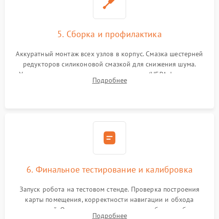
5. Сборка и профилактика
Аккуратный монтаж всех узлов в корпус. Смазка шестерней
редукторов силиконовой смазкой для снижения шума.
Установка новых расходных материалов (HEPA-фильтров,
Подробнее
микрофибры, щеток). Надежная фиксация разъемов и
проверка герметичности водяного контура.
6. Финальное тестирование и калибровка
Запуск робота на тестовом стенде. Проверка построения
карты помещения, корректности навигации и обхода
препятствий. Оценка силы всасывания и работы турбины.
Подробнее