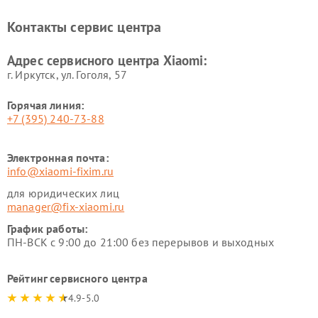
Ремонт электровелосипедов
Ремонт экшн-камер Xiaomi
Xiaomi
Контакты сервис центра
Ремонт стиральных машин
Ремонт смарт-часов Xiaomi
Xiaomi
Адрес сервисного центра Xiaomi:
г. Иркутск, ул. ​Гоголя, 57
Горячая линия:
+7 (395) 240-73-88
Электронная почта:
info@xiaomi-fixim.ru
для юридических лиц
manager@fix-xiaomi.ru
График работы:
ПН-ВСК с 9:00 до 21:00 без перерывов и выходных
Рейтинг сервисного центра
4.9-5.0