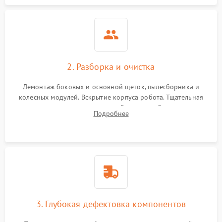
2. Разборка и очистка
Демонтаж боковых и основной щеток, пылесборника и
колесных модулей. Вскрытие корпуса робота. Тщательная
очистка внутренних полостей, шестерней и плат от
Подробнее
скопившейся пыли, волос и шерсти животных с
использованием сжатого воздуха и щеток.
3. Глубокая дефектовка компонентов