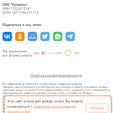
ООО "Русервис"
ИНН 7702633247
ОГРН 1077746335776
Поделиться в соц. сетях:
Мы принимаем
все формы оплаты
Политика конфиденциальности
Вся информация на сайте носит исключительно справочный характер.
Товарные знаки используются исключительно для описания устройств, в отношении которых
сервисные центры irk.xiaomi-fixim.ru предоставляют услуги по ремонту. Услуги оказываются в
неавторизованных сервисных центрах irk.xiaomi-fixim.ru, которые не связаны с
правообладателями товарных знаков или их официальными представителями.
Ремонт осуществляется для устройств, уже введенных в гражданский оборот в соответствии
Этот сайт использует файлы cookie. Вы можете
со статьей 1487 ГК РФ.
Использование товарных знаков не преследует цели индивидуализации услуг или введения
ознакомиться с
правилами использования
Согласен
потребителей в заблуждение, а служит для информирования о предоставляемых услугах по
ремонту техники указанных брендов.
файлов cookie