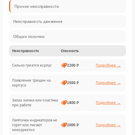
Прочие неисправности
Неисправность движения
Общие поломки
Неисправности
Стоимость
Неисправность датчиков
Сильно греется корпус
2200 ₽
Подробнее →
Неисправность программного обеспечения
Появление трещин на
Проблемы с сигналом
2500 ₽
Подробнее →
корпуса
Неисправность резервуаров и систем подачи воды
Запах химии или пластика
1800 ₽
Подробнее →
при работе
Проблемы с механикой
Лампочки индикаторов не
горят или мигают
2000 ₽
Подробнее →
Батарея
некорректно