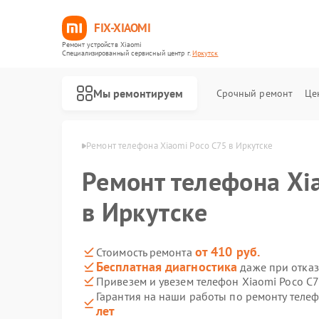
FIX-XIAOMI
Ремонт устройств Xiaomi
Специализированный cервисный центр г.
Иркутск
Мы ремонтируем
Срочный ремонт
Це
в Xiaomi в Иркутске
Ремонт телефона Xiaomi Poco C75 в Иркутске
Ремонт телефона Xi
в Иркутске
от 410 руб.
Стоимость ремонта
Бесплатная диагностика
даже при отказ
Привезем и увезем телефон Xiaomi Poco C
Гарантия на наши работы по ремонту теле
лет
Ремонт роботов-пылесосов Xiaomi
Ремонт квадрокоптеров Xiaomi
Ремонт электросамокатов Xiaomi
Ремонт электровелосипедов Xiaomi
Ремонт стиральных машин Xiaomi
Ремонт вертикальных пылесосов Xiaomi
Ремонт парогенераторов Xiaomi
Ремонт массажных кресел Xiaomi
Ремонт камер видеонаблюдения Xiaomi
Ремонт видеорегистраторов Xiaomi
Ремонт пароочистителей Xiaomi