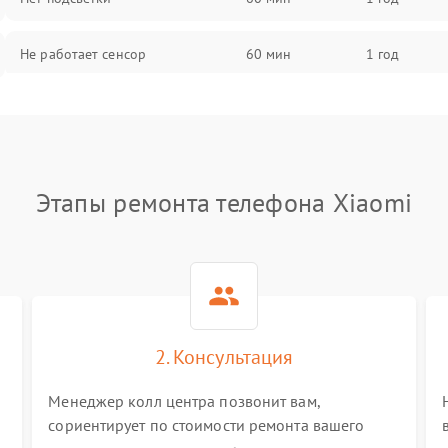
Не работает сенсор
60 мин
1 год
Мерцает изображение
60 мин
1 год
Не работает 3D Touch
60 мин
1 год
Этапы ремонта телефона Xiaomi
Не работает Face ID
60 мин
1 год
2. Консультация
Менеджер колл центра позвонит вам,
сориентирует по стоимости ремонта вашего