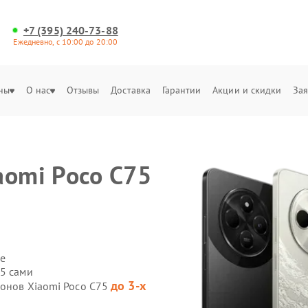
+7 (395) 240-73-88
Ежедневно, с 10:00 до 20:00
ны
О нас
Отзывы
Доставка
Гарантии
Акции и скидки
Зая
aomi Poco C75
е
75 сами
до 3-х
фонов Xiaomi Poco C75