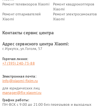
Ремонт телевизоров Xiaomi
Ремонт квадрокоптеров
Xiaomi
Ремонт отпаривателей
Ремонт электросамокатов
Xiaomi
Xiaomi
Ремонт электровелосипедов
Ремонт экшн-камер Xiaomi
Xiaomi
Контакты сервис центра
Ремонт стиральных машин
Ремонт смарт-часов Xiaomi
Xiaomi
Адрес сервисного центра Xiaomi:
г. Иркутск, ул. ​Гоголя, 57
Горячая линия:
+7 (395) 240-73-88
Электронная почта:
info@xiaomi-fixim.ru
для юридических лиц
manager@fix-xiaomi.ru
График работы:
ПН-ВСК с 9:00 до 21:00 без перерывов и выходных