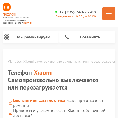
+7 (395) 240-73-88
FIX-XIAOMI
Ежедневно, с 10:00 до 20:00
Ремонт устройств Xiaomi
Специализированный
cервисный центр г.
Иркутск
Мы ремонтируем
Позвонить
утске
Телефон Xiaomi самопроизвольно выключается или перезагружается
Телефон
Xiaomi
Самопроизвольно выключается
или перезагружается
Бесплатная диагностика
даже при отказе от
ремонта
Ремонт электросамокатов Xiaomi
Ремонт массажных кресел Xiaomi
Ремонт видеорегистраторов Xiaomi
Ремонт пароочистителей Xiaomi
Ремонт камер видеонаблюдения Xiaomi
Ремонт вертикальных пылесосов Xiaomi
Ремонт роботов-пылесосов Xiaomi
Ремонт электровелосипедов Xiaomi
Ремонт стиральных машин Xiaomi
Привезем и увезем телефон Xiaomi собственной
доставкой