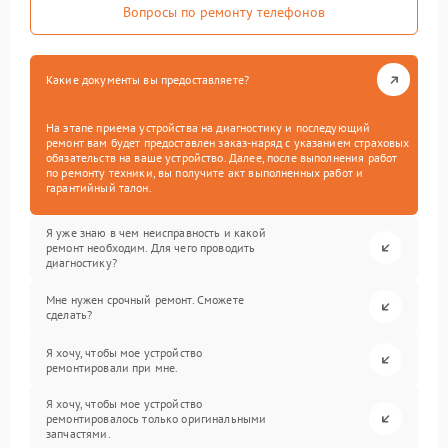
Вопросы по ремонту телефонов
Какие документы вы предоставляете?
На этапе приема устройства на диагностику и последующий
ремонт вам будет предоставлен заказ-наряд с указанием страховых
обязательств на ваше устройство. Далее, после выполнения работ
по ремонту техники, вы получите акт выполненных работ и
гарантийный талон.
Я уже знаю в чем неисправность и какой
ремонт необходим. Для чего проводить
диагностику?
Мне нужен срочный ремонт. Сможете
сделать?
Я хочу, чтобы мое устройство
ремонтировали при мне.
Я хочу, чтобы мое устройство
ремонтировалось только оригинальными
запчастями.