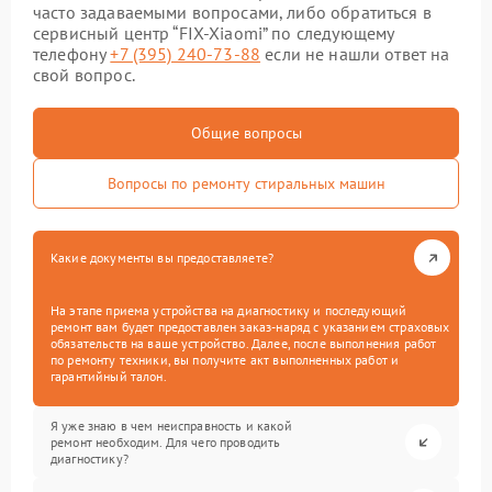
часто задаваемыми вопросами, либо обратиться в
сервисный центр “FIX-Xiaomi” по следующему
телефону
+7 (395) 240-73-88
если не нашли ответ на
свой вопрос.
Общие вопросы
Вопросы по ремонту стиральных машин
Какие документы вы предоставляете?
На этапе приема устройства на диагностику и последующий
ремонт вам будет предоставлен заказ-наряд с указанием страховых
обязательств на ваше устройство. Далее, после выполнения работ
по ремонту техники, вы получите акт выполненных работ и
гарантийный талон.
Я уже знаю в чем неисправность и какой
ремонт необходим. Для чего проводить
диагностику?