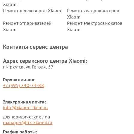
Xiaomi
Ремонт телевизоров Xiaomi
Ремонт квадрокоптеров
Xiaomi
Ремонт отпаривателей
Ремонт электросамокатов
Xiaomi
Xiaomi
Ремонт электровелосипедов
Ремонт экшн-камер Xiaomi
Xiaomi
Контакты сервис центра
Ремонт стиральных машин
Ремонт смарт-часов Xiaomi
Xiaomi
Адрес сервисного центра Xiaomi:
г. Иркутск, ул. ​Гоголя, 57
Горячая линия:
+7 (395) 240-73-88
Электронная почта:
info@xiaomi-fixim.ru
для юридических лиц
manager@fix-xiaomi.ru
График работы: