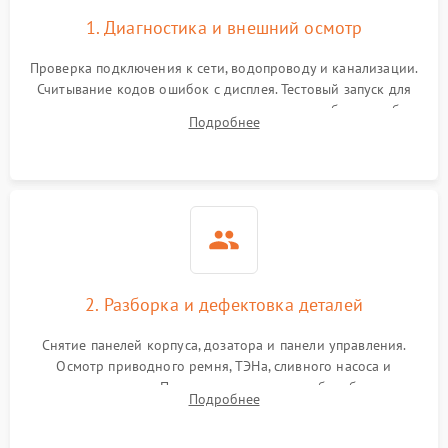
1. Диагностика и внешний осмотр
Проверка подключения к сети, водопроводу и канализации.
Считывание кодов ошибок с дисплея. Тестовый запуск для
выявления посторонних шумов, протечек или сбоев в работе
Подробнее
электронного модуля управления.
2. Разборка и дефектовка деталей
Снятие панелей корпуса, дозатора и панели управления.
Осмотр приводного ремня, ТЭНа, сливного насоса и
амортизаторов. Проверка подшипников барабана и
Подробнее
крестовины на износ, а манжеты люка на разрывы.