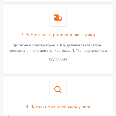
3. Ремонт электроники и электрики
Прозвонка мультиметром ТЭНа, датчика температуры,
прессостата и клапанов залива воды. Пайка поврежденных
дорожек или замена симисторов на плате управления.
Подробнее
Восстановление целостности проводки и контактов.
4. Замена механических узлов