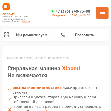
+7 (395) 240-73-88
FIX-XIAOMI
Ежедневно, с 10:00 до 20:00
Ремонт устройств Xiaomi
Специализированный
cервисный центр г.
Иркутск
Мы ремонтируем
Позвонить
утске
Стиральная машина Xiaomi не включается
Стиральная машина
Xiaomi
Не включается
Бесплатная диагностика
даже при отказе от
ремонта
Привезем и увезем стиральную машину Xiaomi
собственной доставкой
Ремонт роботов-пылесосов Xiaomi
Ремонт электровелосипедов Xiaomi
Ремонт массажных кресел Xiaomi
Ремонт видеорегистраторов Xiaomi
Ремонт пароочистителей Xiaomi
Ремонт камер видеонаблюдения Xiaomi
Ремонт вертикальных пылесосов Xiaomi
Ремонт электросамокатов Xiaomi
Гарантия на наши работы по ремонту стиральных