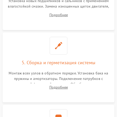
Установка новых подшипников и сальников с применением
влагостойкой смазки. Замена изношенных щеток двигателя,
порванного ремня привода, неисправного сливного насоса
Подробнее
или поврежденной резиновой манжеты.
5. Сборка и герметизация системы
Монтаж всех узлов в обратном порядке. Установка бака на
пружины и амортизаторы. Подключение патрубков с
надежной фиксацией хомутами. Обработка стыков
Подробнее
герметиком для предотвращения возможных протечек воды.