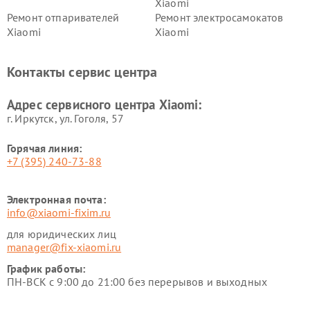
Xiaomi
Ремонт отпаривателей
Ремонт электросамокатов
Xiaomi
Xiaomi
Ремонт электровелосипедов
Ремонт экшн-камер Xiaomi
Xiaomi
Контакты сервис центра
Ремонт стиральных машин
Ремонт смарт-часов Xiaomi
Xiaomi
Адрес сервисного центра Xiaomi:
г. Иркутск, ул. ​Гоголя, 57
Горячая линия:
+7 (395) 240-73-88
Электронная почта:
info@xiaomi-fixim.ru
для юридических лиц
manager@fix-xiaomi.ru
График работы:
ПН-ВСК с 9:00 до 21:00 без перерывов и выходных