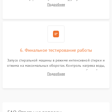
надежной фиксацией хомутами. Обработка стыков
Подробнее
герметиком для предотвращения возможных протечек воды.
6. Финальное тестирование работы
Запуск стиральной машины в режиме интенсивной стирки и
отжима на максимальных оборотах. Контроль нагрева воды,
корректности слива, отсутствия излишних вибраций,
Подробнее
посторонних стуков и протечек под корпусом.