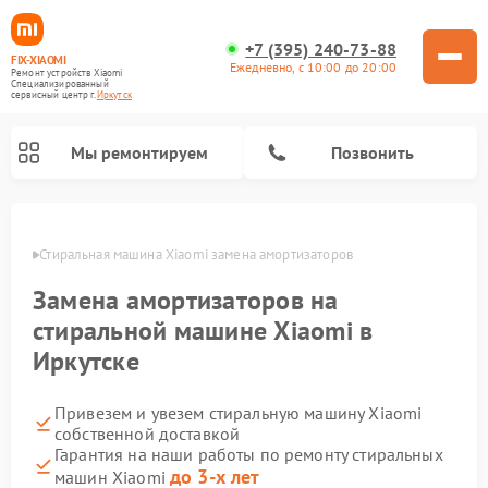
+7 (395) 240-73-88
FIX-XIAOMI
Ежедневно, с 10:00 до 20:00
Ремонт устройств Xiaomi
Специализированный
cервисный центр г.
Иркутск
Мы ремонтируем
Позвонить
утске
Стиральная машина Xiaomi замена амортизаторов
Замена амортизаторов на
стиральной машине Xiaomi в
Иркутске
Привезем и увезем стиральную машину Xiaomi
собственной доставкой
Ремонт роботов-пылесосов Xiaomi
Ремонт электровелосипедов Xiaomi
Ремонт массажных кресел Xiaomi
Ремонт видеорегистраторов Xiaomi
Ремонт пароочистителей Xiaomi
Ремонт камер видеонаблюдения Xiaomi
Ремонт вертикальных пылесосов Xiaomi
Ремонт электросамокатов Xiaomi
Гарантия на наши работы по ремонту стиральных
до 3-х лет
машин Xiaomi