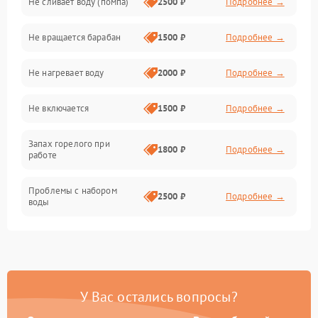
Не сливает воду (помпа)
2500 ₽
Подробнее →
Водоснабжение
Не вращается барабан
1500 ₽
Подробнее →
Слив
Не нагревает воду
2000 ₽
Подробнее →
Программное обеспечение
Не включается
1500 ₽
Подробнее →
Запах горелого при
1800 ₽
Подробнее →
работе
Проблемы с набором
2500 ₽
Подробнее →
воды
Замена ТЭНа
2200 ₽
Подробнее →
Замена платы управления
2200 ₽
Подробнее →
У Вас остались вопросы?