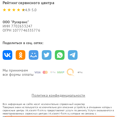
Рейтинг сервисного центра
4.9-5.0
ООО "Русервис"
ИНН 7702633247
ОГРН 1077746335776
Поделиться в соц. сетях:
Мы принимаем
все формы оплаты
Политика конфиденциальности
Вся информация на сайте носит исключительно справочный характер.
Товарные знаки используются исключительно для описания устройств, в отношении которых
сервисные центры irk.xiaomi-fixim.ru предоставляют услуги по ремонту. Услуги оказываются в
неавторизованных сервисных центрах irk.xiaomi-fixim.ru, которые не связаны с
правообладателями товарных знаков или их официальными представителями.