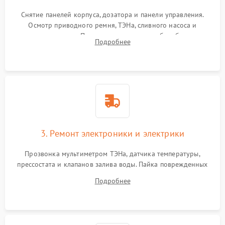
Снятие панелей корпуса, дозатора и панели управления.
Осмотр приводного ремня, ТЭНа, сливного насоса и
амортизаторов. Проверка подшипников барабана и
Подробнее
крестовины на износ, а манжеты люка на разрывы.
3. Ремонт электроники и электрики
Прозвонка мультиметром ТЭНа, датчика температуры,
прессостата и клапанов залива воды. Пайка поврежденных
дорожек или замена симисторов на плате управления.
Подробнее
Восстановление целостности проводки и контактов.