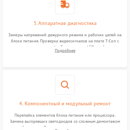
3. Аппаратная диагностика
Замеры напряжений дежурного режима и рабочих цепей на
блоке питания. Проверка видеосигналов на плате T-Con с
помощью осциллографа. Тестирование LED-драйвера и
Подробнее
светодиодных планок подсветки мультиметром.
4. Компонентный и модульный ремонт
Перепайка элементов блока питания или процессора.
Замена выгоревших светодиодов со сложным демонтажом
хрупкой матрицы. Восстановление поврежденных дорожек,