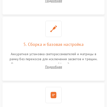
Подробнее
прошивка микросхем памяти EEPROM
5. Сборка и базовая настройка
Аккуратная установка светорассеивателей и матрицы в
рамку без перекосов для исключения засветов и трещин.
Подключение внутренних шлейфов. Закрытие корпуса.
Подробнее
Сброс настроек и обновление программного обеспечения.