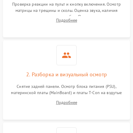
Проверка реакции на пульт и кнопку включения. Осмотр
матрицы на трещины и сколы. Оценка звука, наличия
подсветки и индикаторов ошибок. Подключение тестовых
Подробнее
источников сигнала для выявления симптомов поломки.
2. Разборка и визуальный осмотр
Снятие задней панели. Осмотр блока питания (PSU),
материнской платы (MainBoard) и платы T-Con на вздутые
конденсаторы, прогары, окисления и микротрещины.
Подробнее
Проверка надежности фиксации и целостности шлейфов.