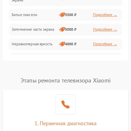
экране
Разъёмы и интерфейсы
Битые пиксели
5500 ₽
Подробнее →
Механические повреждения
Затемнение части экрана
5000 ₽
Подробнее →
Программное обеспечение
Неравномерная яркость
4000 ₽
Подробнее →
Корпус и механика
Выгорание матрицы
6000 ₽
Подробнее →
Пульт и управление
Этапы ремонта телевизора Xiaomi
Сеть и подключения
Аудио
Сетевая
1. Первичная диагностика