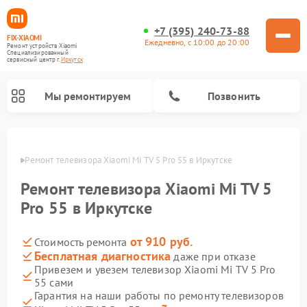
+7 (395) 240-73-88
FIX-XIAOMI
Ежедневно, с 10:00 до 20:00
Ремонт устройств Xiaomi
Специализированный
cервисный центр г.
Иркутск
Мы ремонтируем
Позвонить
утске
Ремонт телевизора Xiaomi Mi TV 5 Pro 55 в Иркутске
Ремонт телевизора Xiaomi Mi TV 5
Pro 55 в Иркутске
от 910 руб.
Стоимость ремонта
Бесплатная диагностика
даже при отказе
Привезем и увезем телевизор Xiaomi Mi TV 5 Pro
55 сами
Ремонт роботов-пылесосов Xiaomi
Ремонт электросамокатов Xiaomi
Ремонт массажных кресел Xiaomi
Ремонт видеорегистраторов Xiaomi
Ремонт пароочистителей Xiaomi
Ремонт камер видеонаблюдения Xiaomi
Ремонт вертикальных пылесосов Xiaomi
Ремонт электровелосипедов Xiaomi
Ремонт стиральных машин Xiaomi
Гарантия на наши работы по ремонту телевизоров