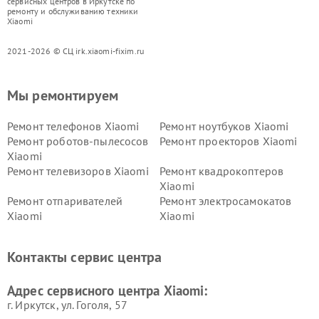
сервисных центров в Иркутске по
ремонту и обслуживанию техники
Xiaomi
2021-2026 © СЦ irk.xiaomi-fixim.ru
Мы ремонтируем
Ремонт телефонов Xiaomi
Ремонт ноутбуков Xiaomi
Ремонт роботов-пылесосов
Ремонт проекторов Xiaomi
Xiaomi
Ремонт телевизоров Xiaomi
Ремонт квадрокоптеров
Xiaomi
Ремонт отпаривателей
Ремонт электросамокатов
Xiaomi
Xiaomi
Ремонт электровелосипедов
Ремонт экшн-камер Xiaomi
Xiaomi
Контакты сервис центра
Ремонт стиральных машин
Ремонт смарт-часов Xiaomi
Xiaomi
Адрес сервисного центра Xiaomi:
г. Иркутск, ул. ​Гоголя, 57