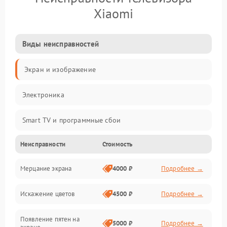
Xiaomi
Виды неисправностей
Экран и изображение
Электроника
Smart TV и программные сбои
Неисправности
Стоимость
Питание и запуск
Мерцание экрана
4000 ₽
Подробнее →
Подсветка и LED-модули
Искажение цветов
4500 ₽
Подробнее →
Звук и аудиосистема
Появление пятен на
Сигнал и приём каналов
5000 ₽
Подробнее →