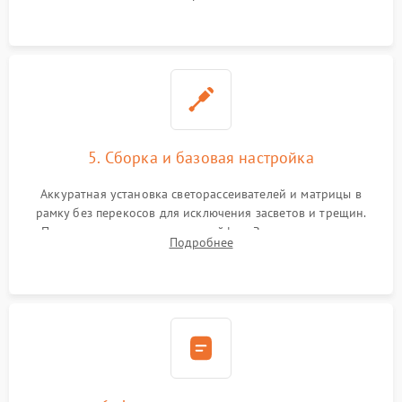
прошивка микросхем памяти EEPROM
5. Сборка и базовая настройка
Аккуратная установка светорассеивателей и матрицы в
рамку без перекосов для исключения засветов и трещин.
Подключение внутренних шлейфов. Закрытие корпуса.
Подробнее
Сброс настроек и обновление программного обеспечения.