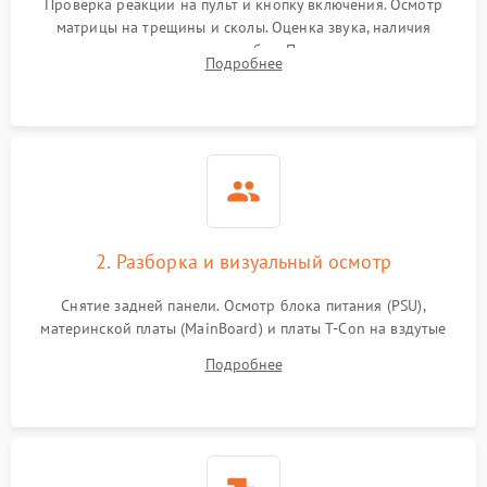
Проверка реакции на пульт и кнопку включения. Осмотр
матрицы на трещины и сколы. Оценка звука, наличия
подсветки и индикаторов ошибок. Подключение тестовых
Подробнее
источников сигнала для выявления симптомов поломки.
2. Разборка и визуальный осмотр
Снятие задней панели. Осмотр блока питания (PSU),
материнской платы (MainBoard) и платы T-Con на вздутые
конденсаторы, прогары, окисления и микротрещины.
Подробнее
Проверка надежности фиксации и целостности шлейфов.