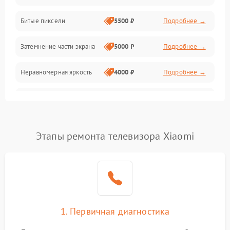
Разъёмы и интерфейсы
Битые пиксели
5500 ₽
Подробнее →
Механические повреждения
Затемнение части экрана
5000 ₽
Подробнее →
Программное обеспечение
Неравномерная яркость
4000 ₽
Подробнее →
Корпус и механика
Выгорание матрицы
6000 ₽
Подробнее →
Пульт и управление
Этапы ремонта телевизора Xiaomi
Сеть и подключения
Аудио
Сетевая
1. Первичная диагностика