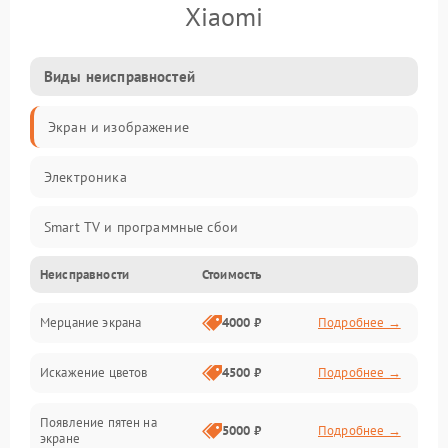
Xiaomi
Виды неисправностей
Экран и изображение
Электроника
Smart TV и программные сбои
Неисправности
Стоимость
Питание и запуск
Мерцание экрана
4000 ₽
Подробнее →
Подсветка и LED-модули
Искажение цветов
4500 ₽
Подробнее →
Звук и аудиосистема
Появление пятен на
Сигнал и приём каналов
5000 ₽
Подробнее →
экране