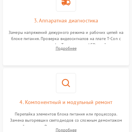
3. Аппаратная диагностика
Замеры напряжений дежурного режима и рабочих цепей на
блоке питания. Проверка видеосигналов на плате T-Con с
помощью осциллографа. Тестирование LED-драйвера и
Подробнее
светодиодных планок подсветки мультиметром.
4. Компонентный и модульный ремонт
Перепайка элементов блока питания или процессора.
Замена выгоревших светодиодов со сложным демонтажом
хрупкой матрицы. Восстановление поврежденных дорожек,
Подробнее