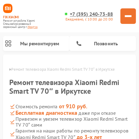
+7 (395) 240-73-88
FIX-XIAOMI
Ежедневно, с 10:00 до 20:00
Ремонт устройств Xiaomi
Специализированный
cервисный центр г.
Иркутск
Мы ремонтируем
Позвонить
утске
Ремонт телевизора Xiaomi Redmi Smart TV 70″ в Иркутске
Ремонт телевизора Xiaomi Redmi
Smart TV 70″ в Иркутске
от 910 руб.
Стоимость ремонта
Бесплатная диагностика
даже при отказе
Привезем и увезем телевизор Xiaomi Redmi Smart
TV 70″ сами
Ремонт роботов-пылесосов Xiaomi
Ремонт электросамокатов Xiaomi
Ремонт массажных кресел Xiaomi
Ремонт видеорегистраторов Xiaomi
Ремонт пароочистителей Xiaomi
Ремонт камер видеонаблюдения Xiaomi
Ремонт вертикальных пылесосов Xiaomi
Ремонт электровелосипедов Xiaomi
Ремонт стиральных машин Xiaomi
Гарантия на наши работы по ремонту телевизоров
до 3-х лет
Xiaomi Redmi Smart TV 70″