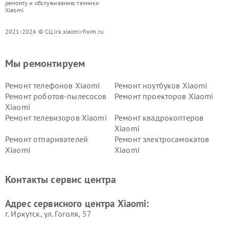
ремонту и обслуживанию техники
Xiaomi
2021-2026 © СЦ irk.xiaomi-fixim.ru
Мы ремонтируем
Ремонт телефонов Xiaomi
Ремонт ноутбуков Xiaomi
Ремонт роботов-пылесосов
Ремонт проекторов Xiaomi
Xiaomi
Ремонт телевизоров Xiaomi
Ремонт квадрокоптеров
Xiaomi
Ремонт отпаривателей
Ремонт электросамокатов
Xiaomi
Xiaomi
Ремонт электровелосипедов
Ремонт экшн-камер Xiaomi
Xiaomi
Контакты сервис центра
Ремонт стиральных машин
Ремонт смарт-часов Xiaomi
Xiaomi
Адрес сервисного центра Xiaomi:
г. Иркутск, ул. ​Гоголя, 57