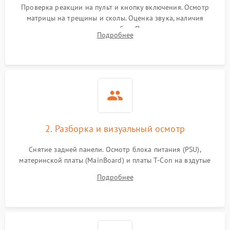
Проверка реакции на пульт и кнопку включения. Осмотр
матрицы на трещины и сколы. Оценка звука, наличия
подсветки и индикаторов ошибок. Подключение тестовых
Подробнее
источников сигнала для выявления симптомов поломки.
2. Разборка и визуальный осмотр
Снятие задней панели. Осмотр блока питания (PSU),
материнской платы (MainBoard) и платы T-Con на вздутые
конденсаторы, прогары, окисления и микротрещины.
Подробнее
Проверка надежности фиксации и целостности шлейфов.