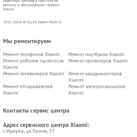
сервисных центров в Иркутске по
ремонту и обслуживанию техники
Xiaomi
2021-2026 © СЦ irk.xiaomi-fixim.ru
Мы ремонтируем
Ремонт телефонов Xiaomi
Ремонт ноутбуков Xiaomi
Ремонт роботов-пылесосов
Ремонт проекторов Xiaomi
Xiaomi
Ремонт телевизоров Xiaomi
Ремонт квадрокоптеров
Xiaomi
Ремонт отпаривателей
Ремонт электросамокатов
Xiaomi
Xiaomi
Ремонт электровелосипедов
Ремонт экшн-камер Xiaomi
Xiaomi
Контакты сервис центра
Ремонт стиральных машин
Ремонт смарт-часов Xiaomi
Xiaomi
Адрес сервисного центра Xiaomi:
г. Иркутск, ул. ​Гоголя, 57