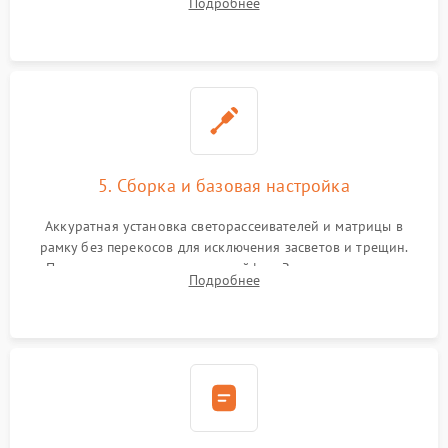
Подробнее
прошивка микросхем памяти EEPROM
5. Сборка и базовая настройка
Аккуратная установка светорассеивателей и матрицы в
рамку без перекосов для исключения засветов и трещин.
Подключение внутренних шлейфов. Закрытие корпуса.
Подробнее
Сброс настроек и обновление программного обеспечения.