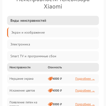
Xiaomi
Виды неисправностей
Экран и изображение
Электроника
Smart TV и программные сбои
Неисправности
Стоимость
Питание и запуск
Мерцание экрана
4000 ₽
Подробнее →
Подсветка и LED-модули
Искажение цветов
4500 ₽
Подробнее →
Звук и аудиосистема
Появление пятен на
Сигнал и приём каналов
5000 ₽
Подробнее →