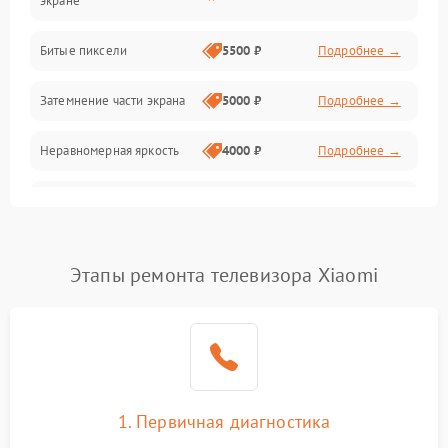
экране
Разъёмы и интерфейсы
Битые пиксели
5500 ₽
Подробнее →
Механические повреждения
Затемнение части экрана
5000 ₽
Подробнее →
Программное обеспечение
Неравномерная яркость
4000 ₽
Подробнее →
Корпус и механика
Выгорание матрицы
6000 ₽
Подробнее →
Пульт и управление
Этапы ремонта телевизора Xiaomi
Сеть и подключения
Аудио
Сетевая
1. Первичная диагностика