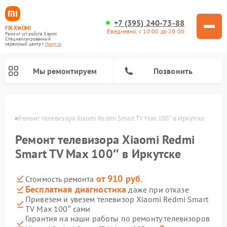
+7 (395) 240-73-88
FIX-XIAOMI
Ежедневно, с 10:00 до 20:00
Ремонт устройств Xiaomi
Специализированный
cервисный центр г.
Иркутск
Мы ремонтируем
Позвонить
утске
Ремонт телевизора Xiaomi Redmi Smart TV Max 100″ в Иркутске
Ремонт телевизора Xiaomi Redmi
Smart TV Max 100″ в Иркутске
от 910 руб.
Стоимость ремонта
Бесплатная диагностика
даже при отказе
Привезем и увезем телевизор Xiaomi Redmi Smart
TV Max 100″ сами
Ремонт роботов-пылесосов Xiaomi
Ремонт электросамокатов Xiaomi
Ремонт массажных кресел Xiaomi
Ремонт видеорегистраторов Xiaomi
Ремонт пароочистителей Xiaomi
Ремонт камер видеонаблюдения Xiaomi
Ремонт вертикальных пылесосов Xiaomi
Ремонт электровелосипедов Xiaomi
Ремонт стиральных машин Xiaomi
Гарантия на наши работы по ремонту телевизоров