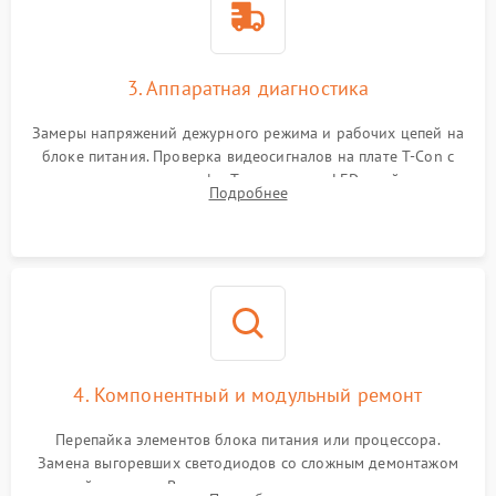
3. Аппаратная диагностика
Замеры напряжений дежурного режима и рабочих цепей на
блоке питания. Проверка видеосигналов на плате T-Con с
помощью осциллографа. Тестирование LED-драйвера и
Подробнее
светодиодных планок подсветки мультиметром.
4. Компонентный и модульный ремонт
Перепайка элементов блока питания или процессора.
Замена выгоревших светодиодов со сложным демонтажом
хрупкой матрицы. Восстановление поврежденных дорожек,